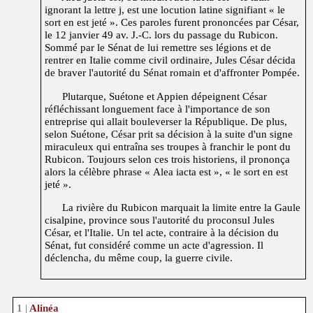
ignorant la lettre j, est une locution latine signifiant « le
sort en est jeté ». Ces paroles furent prononcées par César,
le 12 janvier 49 av. J.-C. lors du passage du Rubicon.
Sommé par le Sénat de lui remettre ses légions et de
rentrer en Italie comme civil ordinaire, Jules César décida
de braver l'autorité du Sénat romain et d'affronter Pompée.
Plutarque, Suétone et Appien dépeignent César
réfléchissant longuement face à l'importance de son
entreprise qui allait bouleverser la République. De plus,
selon Suétone, César prit sa décision à la suite d'un signe
miraculeux qui entraîna ses troupes à franchir le pont du
Rubicon. Toujours selon ces trois historiens, il prononça
alors la célèbre phrase « Alea iacta est », « le sort en est
jeté ».
La rivière du Rubicon marquait la limite entre la Gaule
cisalpine, province sous l'autorité du proconsul Jules
César, et l'Italie. Un tel acte, contraire à la décision du
Sénat, fut considéré comme un acte d'agression. Il
déclencha, du même coup, la guerre civile.
Alinéa