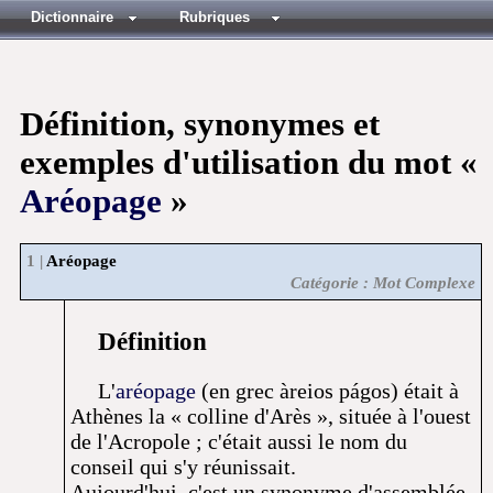
Dictionnaire
Rubriques
Définition, synonymes et
exemples d'utilisation du mot «
Aréopage
»
Aréopage
Catégorie : Mot Complexe
Définition
L'
aréopage
(en grec àreios págos) était à
Athènes la « colline d'Arès », située à l'ouest
de l'Acropole ; c'était aussi le nom du
conseil qui s'y réunissait.
Aujourd'hui, c'est un synonyme d'assemblée,