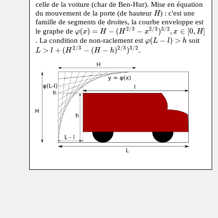
celle de la voiture (char de Ben-Hur). Mise en équation
H
du mouvement de la porte (de hauteur
) : c'est une
H
famille de segments de droites, la courbe enveloppe est
φ
(
x
)
=
H
−
(
H
2
/
3
−
x
2
/
3
)
3
/
2
,
x
∈
[
0
,
H
]
2
/
3
2
/
3
3
/
2
le graphe de
(
)
=
−
(
−
)
,
∈
[
0
,
]
φ
x
H
H
x
x
H
φ
(
L
−
l
)
>
h
. La condition de non-raclement est
(
−
)
>
soit
φ
L
l
h
L
>
l
+
(
H
2
/
3
−
(
H
−
h
)
2
/
3
)
3
/
2
2
/
3
2
/
3
3
/
2
>
+
(
−
(
−
)
)
.
L
l
H
H
h