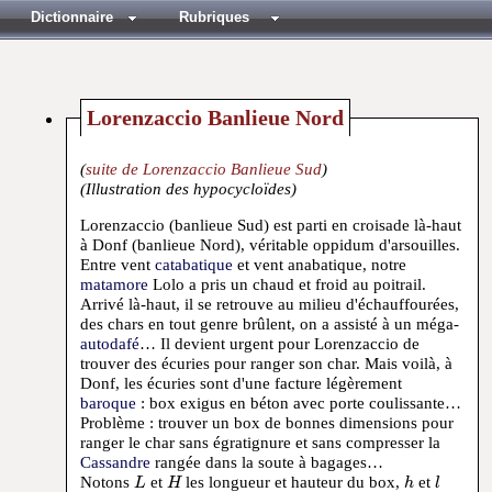
Dictionnaire
Rubriques
Lorenzaccio Banlieue Nord
(
suite de Lorenzaccio Banlieue Sud
)
(Illustration des hypocycloïdes)
Lorenzaccio (banlieue Sud) est parti en croisade là-haut
à Donf (banlieue Nord), véritable oppidum d'arsouilles.
Entre vent
catabatique
et vent anabatique, notre
matamore
Lolo a pris un chaud et froid au poitrail.
Arrivé là-haut, il se retrouve au milieu d'échauffourées,
des chars en tout genre brûlent, on a assisté à un méga-
autodafé
… Il devient urgent pour Lorenzaccio de
trouver des écuries pour ranger son char. Mais voilà, à
Donf, les écuries sont d'une facture légèrement
baroque
: box exigus en béton avec porte coulissante…
Problème : trouver un box de bonnes dimensions pour
ranger le char sans égratignure et sans compresser la
Cassandre
rangée dans la soute à bagages…
L
H
h
l
Notons
et
les longueur et hauteur du box,
et
L
H
h
l