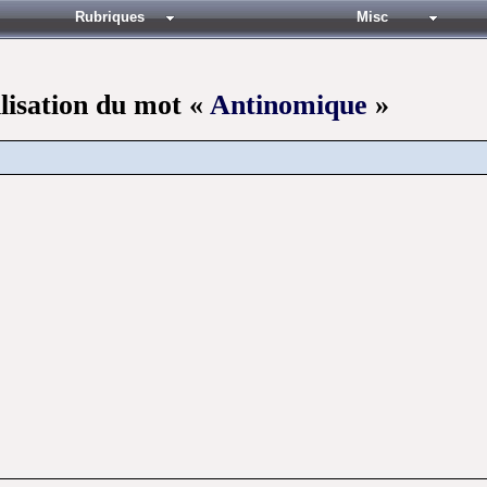
Rubriques
Misc
ilisation du mot «
Antinomique
»